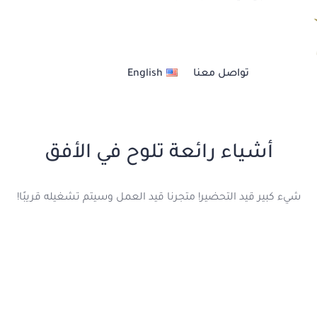
العنــايــة بالشعــر
تواصل معنا
English
خدمات الأظافر
خدمات الحــواجــب
أشياء رائعة تلوح في الأفق
عناية بالبشرة والجسم
شيء كبير قيد التحضير! متجرنا قيد العمل وسيتم تشغيله قريبًا!
مكيــاج أحتــرافي