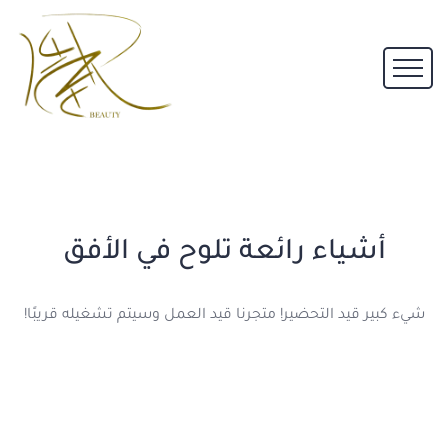
أشياء رائعة تلوح في الأفق
شيء كبير قيد التحضير! متجرنا قيد العمل وسيتم تشغيله قريبًا!