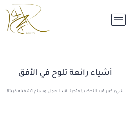
أشياء رائعة تلوح في الأفق
شيء كبير قيد التحضير! متجرنا قيد العمل وسيتم تشغيله قريبًا!