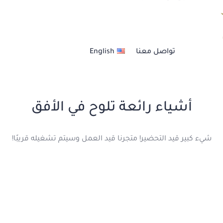
العنــايــة بالشعــر
تواصل معنا
English
خدمات الأظافر
خدمات الحــواجــب
أشياء رائعة تلوح في الأفق
عناية بالبشرة والجسم
شيء كبير قيد التحضير! متجرنا قيد العمل وسيتم تشغيله قريبًا!
مكيــاج أحتــرافي