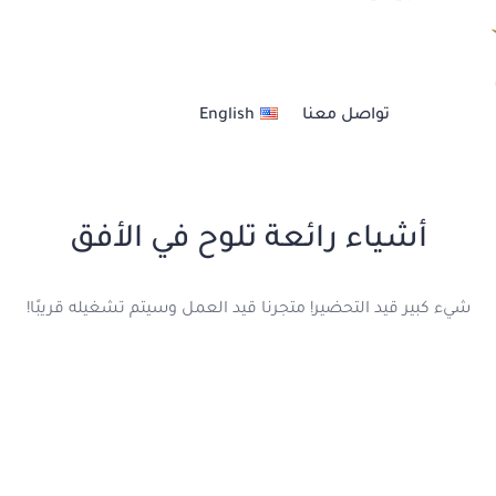
العنــايــة بالشعــر
تواصل معنا
English
خدمات الأظافر
خدمات الحــواجــب
أشياء رائعة تلوح في الأفق
عناية بالبشرة والجسم
شيء كبير قيد التحضير! متجرنا قيد العمل وسيتم تشغيله قريبًا!
مكيــاج أحتــرافي