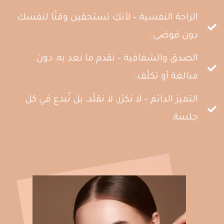
الراحة النفسية – لأنكِ تستحقين وقتًا لنفسك
دون فوضى.
الصدق والشفافية – نقدم ما نعد به، دون
مبالغة أو تكلّف.
التميز الدائم – لا نكرّر، لا نقلّد، بل نُبدع في كل
جلسة.