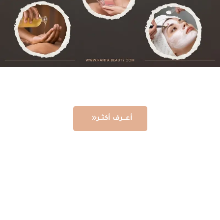
أعـــرف أكثــر