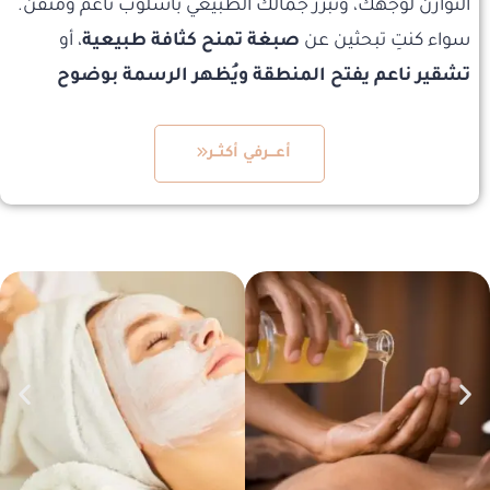
التوازن لوجهك، وتُبرز جمالك الطبيعي بأسلوب ناعم ومُتقن.
سواء كنتِ تبحثين عن
صبغة تمنح كثافة طبيعية
، أو
تشقير ناعم يفتح المنطقة ويُظهر الرسمة بوضوح
أعـــرفي أكثــر