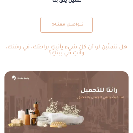
عميل يثق بنا
تــــواصــل معنــا
هل تتمنّين لو أن كلّ شيء يأتيكِ براحتك، في وقتك،
وأنتِ في بيتكِ؟