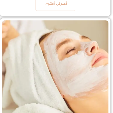
أعـــرفي أكثــر