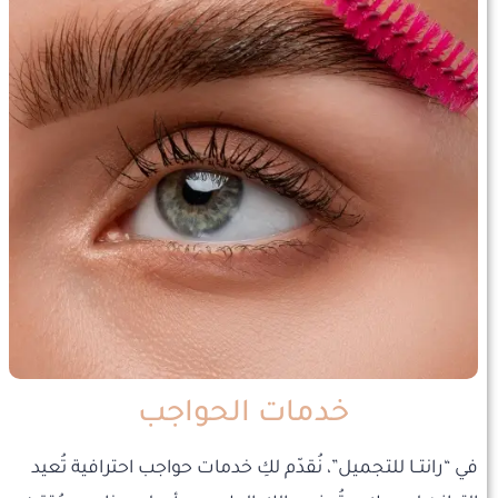
خدمات الحواجب
في “رانتــا للتجميل”، نُقدّم لكِ خدمات حواجب احترافية تُعيد