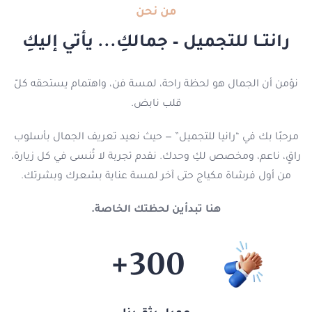
من نحن
رانتــا للتجميل – جمالكِ... يأتي إليكِ
نؤمن أن الجمال هو لحظة راحة، لمسة فن، واهتمام يستحقه كلّ
قلب نابض.
مرحبًا بك في “رانيا للتجميل” — حيث نعيد تعريف الجمال بأسلوب
راقٍ، ناعم، ومخصص لكِ وحدك. نقدم تجربة لا تُنسى في كل زيارة،
من أول فرشاة مكياج حتى آخر لمسة عناية بشعرك وبشرتك.
هنا تبدأين لحظتك الخاصة.
+
300