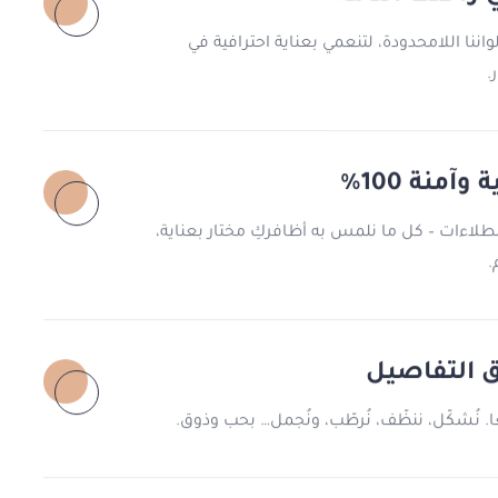
واننا اللامحدودة، لتنعمي بعناية احترافية في
.
منة 100%
طلاءات – كل ما نلمس به أظافركِ مختار بعناية،
.
ق التفاصيل
ًا. نُشكّل، ننظّف، نُرطّب، ونُجمل… بحب وذوق.