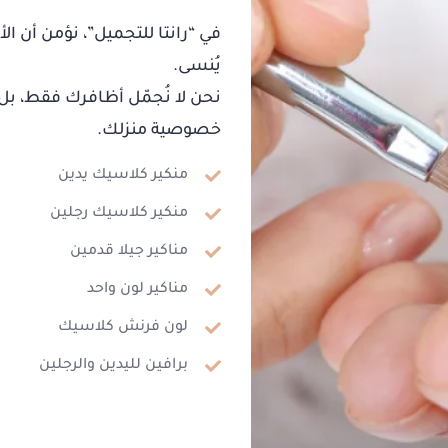
في “رانتا للتجميل”، نؤمن أن ال
يُنسى.
نحن لا نُجمّل أظافرك فقط، بل ن
خصوصية منزلك.
منكير كلاسيك يدين
منكير كلاسيك رجلين
مناكير جيلا قدمين
مناكير لون واحد
لون فرنش كلاسيك
برافين لليدين والرجلين