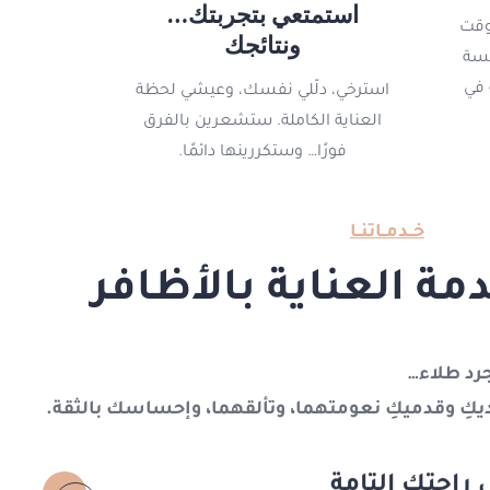
استمتعي بتجربتك…
وقت
ونتائجك
لسة
 في
استرخي، دلّلي نفسك، وعيشي لحظة
العناية الكاملة. ستشعرين بالفرق
فورًا… وستكررينها دائمًا.
خــدمــاتنــا
ة العناية بالأظافر
جرد طلاء…
ليديكِ وقدميكِ نعومتهما، وتألقهما، وإحساسك بالثقة.
 راحتك التامة