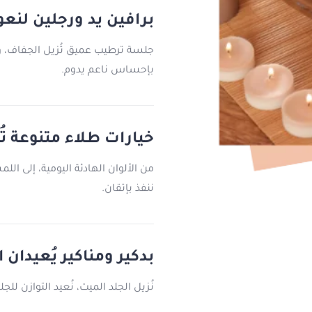
برافين يد ورجلين لنع
جلسة ترطيب عميق تُزيل الجفاف، و
بإحساس ناعم يدوم.
خيارات طلاء متنوعة ت
من الألوان الهادئة اليومية، إلى ال
ننفذ بإتقان.
بدكير ومناكير يُعيدان 
نُزيل الجلد الميت، نُعيد التوازن لل