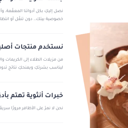
نصل إليكِ بكل أدواتنا المعقّمة، وأل
خصوصية بيتك… دون تنقّل أو انتظار
نستخدم منتجات أصلية وآ
من مزيلات الطلاء إلى الكريمات وال
ليناسب بشرتكِ ويمنحكِ نتائج تدوم
خبرات أنثوية تهتم بأد
نحن لا نمرّ على الأظافر مرورًا سريع