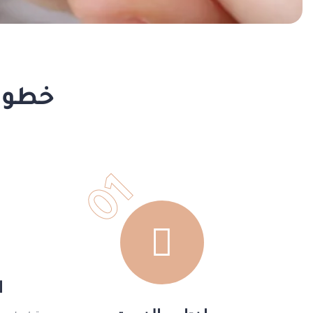
خطوات
01
ا