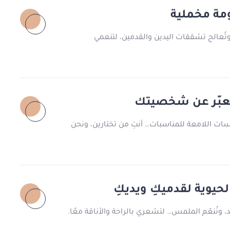
ومة مخملية
تُعالج تشققات اليدين والقدمين، لتنعمي
ُعبّر عن شخصيتك
لمسات اللامعة للمناسبات… أنتِ من تختارين، ونحن
الحيوية لقدميكِ ويديكِ
جلد، ونُنعّم الملمس… لتشعري بالراحة والأناقة معًا.