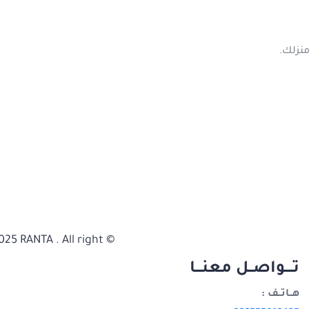
منزلك.
2025 RANTA . All right
تــــواصــل معنـــا
هــاتــف :