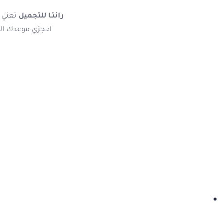
رانتـا للتجميل
تعني ت
احجزي موعدك الآن