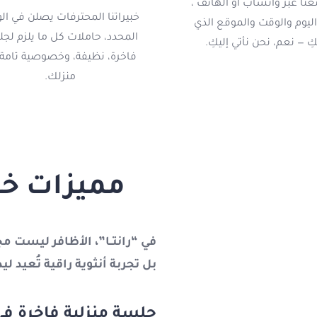
نا عبر واتساب أو الهاتف ،
خبيراتنا المحترفات يصلن في ال
اليوم والوقت والموقع الذي
المحدد، حاملات كل ما يلزم لج
ِ — نعم، نحن نأتي إليكِ.
فاخرة، نظيفة، وخصوصية تامة
منزلك.
مميزات خدم
في “رانتــا”، الأظافر ليست م
بل تجربة أنثوية راقية تُعيد 
جلسة منزلية فاخرة في