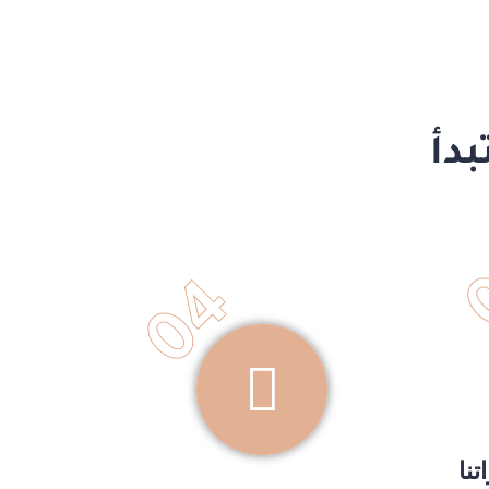
دأ
04
تنا