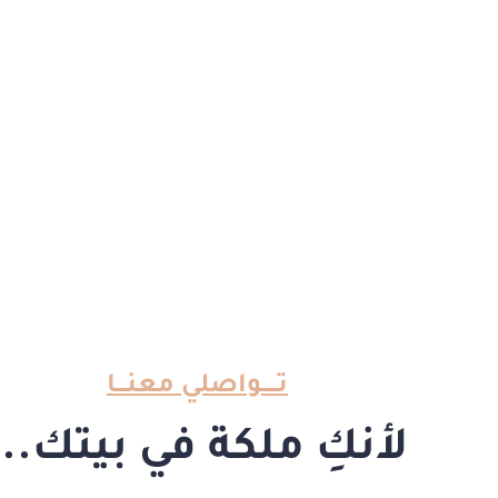
تـــــواصلي معنـــا
لأنكِ ملكة في بيتك...