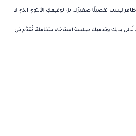
أظافر ليست تفصيلًا صغيرًا… بل توقيعكِ الأنثوي الذي لا
ُدلل يديكِ وقدميكِ بجلسة استرخاء متكاملة، تُقدَّم في