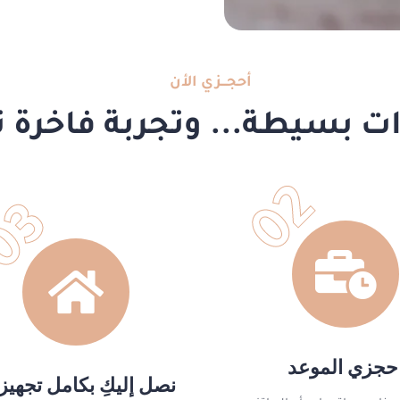
أحجـــزي الأن
 بسيطة... وتجربة فاخرة تب
02
03
حجزي الموعد
نصل إليكِ بكامل تجهيزا