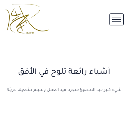
أشياء رائعة تلوح في الأفق
شيء كبير قيد التحضير! متجرنا قيد العمل وسيتم تشغيله قريبًا!