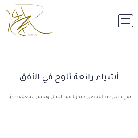
أشياء رائعة تلوح في الأفق
شيء كبير قيد التحضير! متجرنا قيد العمل وسيتم تشغيله قريبًا!