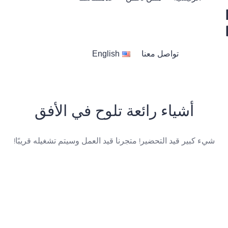
العنــايــة بالشعــر
تواصل معنا
English
خدمات الأظافر
خدمات الحــواجــب
أشياء رائعة تلوح في الأفق
عناية بالبشرة والجسم
شيء كبير قيد التحضير! متجرنا قيد العمل وسيتم تشغيله قريبًا!
مكيــاج أحتــرافي