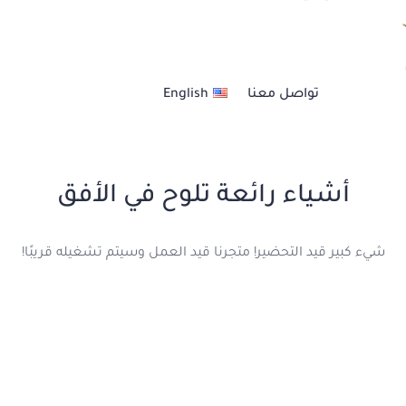
العنــايــة بالشعــر
تواصل معنا
English
خدمات الأظافر
خدمات الحــواجــب
أشياء رائعة تلوح في الأفق
عناية بالبشرة والجسم
شيء كبير قيد التحضير! متجرنا قيد العمل وسيتم تشغيله قريبًا!
مكيــاج أحتــرافي