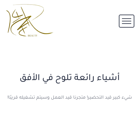
أشياء رائعة تلوح في الأفق
شيء كبير قيد التحضير! متجرنا قيد العمل وسيتم تشغيله قريبًا!