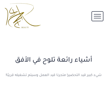
أشياء رائعة تلوح في الأفق
شيء كبير قيد التحضير! متجرنا قيد العمل وسيتم تشغيله قريبًا!